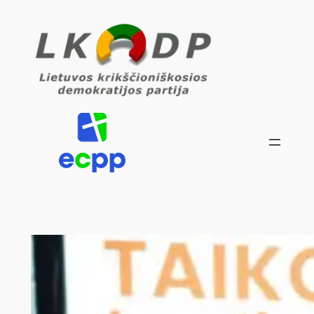
Eiti
prie
turinio