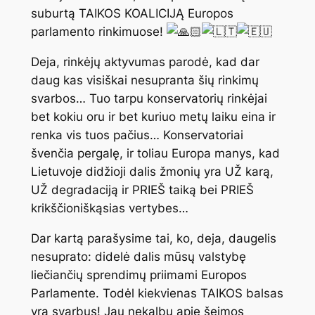
suburtą TAIKOS KOALICIJĄ Europos
parlamento rinkimuose!
Deja, rinkėjų aktyvumas parodė, kad dar
daug kas visiškai nesupranta šių rinkimų
svarbos… Tuo tarpu konservatorių rinkėjai
bet kokiu oru ir bet kuriuo metų laiku eina ir
renka vis tuos pačius… Konservatoriai
švenčia pergalę, ir toliau Europa manys, kad
Lietuvoje didžioji dalis žmonių yra UŽ karą,
UŽ degradaciją ir PRIEŠ taiką bei PRIEŠ
krikščioniškąsias vertybes…
Dar
kartą parašysime tai, ko, deja, daugelis
nesuprato: didelė dalis mūsų valstybę
liečiančių sprendimų priimami Europos
Parlamente. Todėl kiekvienas TAIKOS balsas
yra svarbus! Jau nekalbu apie šeimos