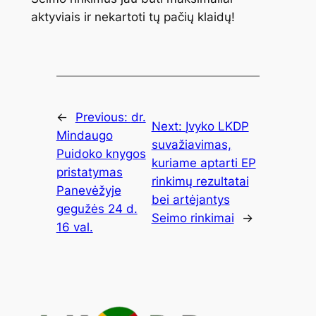
aktyviais ir nekartoti tų pačių klaidų!
←
Previous:
dr.
Next:
Įvyko LKDP
Mindaugo
suvažiavimas,
Puidoko knygos
kuriame aptarti EP
pristatymas
rinkimų rezultatai
Panevėžyje
bei artėjantys
gegužės 24 d.
Seimo rinkimai
→
16 val.