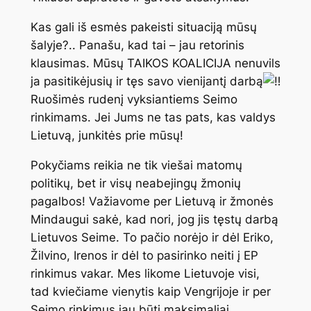
Kas gali iš esmės pakeisti situaciją mūsų
šalyje?.. Panašu, kad tai – jau retorinis
klausimas. Mūsų TAIKOS KOALICIJA nenuvils
ja pasitikėjusių ir tęs savo vienijantį darbą
Ruošimės rudenį vyksiantiems Seimo
rinkimams. Jei Jums ne tas pats, kas valdys
Lietuvą, junkitės prie mūsų!
Pokyčiams reikia ne tik viešai matomų
politikų, bet ir visų neabejingų žmonių
pagalbos! Važiavome per Lietuvą ir žmonės
Mindaugui sakė, kad nori, jog jis tęstų darbą
Lietuvos Seime. To pačio norėjo ir dėl Eriko,
Žilvino, Irenos ir dėl to pasirinko neiti į EP
rinkimus vakar. Mes likome Lietuvoje visi,
tad kviečiame vienytis kaip Vengrijoje ir per
Seimo rinkimus jau būti maksimaliai