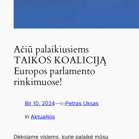
Ačiū palaikiusiems
TAIKOS KOALICIJĄ
Europos parlamento
rinkimuose!
Bir 10, 2024
—
Petras Uksas
by
in
Aktualijos
Dėkojame visiems, kurie palaikė mūsų