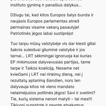
instituto gynimą ir panašius dalykus…
Džiugu tai, kad kitos Europos šalys bunda ir
naujasis Europos parlamentas atneš
permainas visame vakarų pasaulyje!
Patriotinės jėgos labai sustiprėjo!
Tuo tarpu mūsų valstybėje vis dar klesti giliai
šaknis suleidusi giluminė valstybė ir jos
tarnai… LRT sėkmingai ignoruoja kai kurias
EP rinkimuose dalyvavusias partijas, tame
tarpe ir Taikos koaliciją. Nesame net
kviečiami į LRT nei rinkimų dieną, nei į
rezultatų aptarimą šiandien, nors ten
dalyvauja kitos nė vieno mandato
nelaimėjusios politinės jėgos! Savi ir svetimi?
Tie, kurių sistema nenori matyti – tai mes!!!
Tikiuosi supratote ir gavote atsakymus.