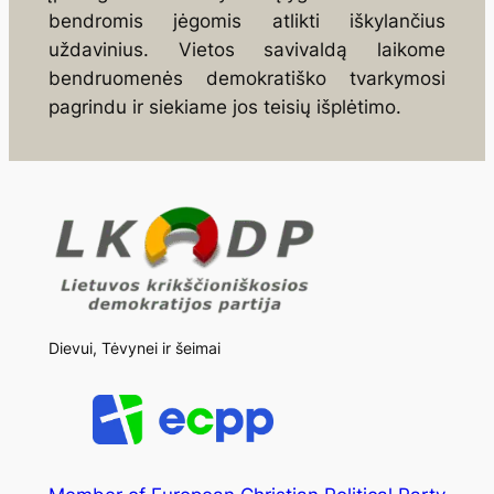
bendromis jėgomis atlikti iškylančius
uždavinius. Vietos savivaldą laikome
bendruome­nės demokratiško tvarkymosi
pagrindu ir siekiame jos teisių išplėtimo.
Dievui, Tėvynei ir šeimai