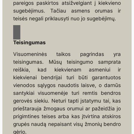
pareigos paskirtos atsižvel­giant į kiekvieno
sugebėjimus. Tačiau asmens orumas ir
teisės negali priklausyti nuo jo sugebė­jimų.
Teisingumas
Visuomeninės taikos pagrindas yra
teisingumas. Mūsų teisingumo samprata
reiškia, kad kiekvienam asmeniui ir
kiekvienai bendrijai turi būti garantuotos
vienodos sąlygos naudotis laisve, o darnūs
santykiai visuomenėje turi remtis bendros
gerovės siekiu. Netu­ri tapti įstatymu tai, kas
prieštarauja žmogaus orumui ar pažeidžia jo
prigimtines teises arba kas įtvirtina atskiros
grupės naudą nepaisant visų žmonių bendro
gėrio.