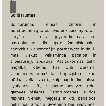
Solidarumas
Solidarumas remiasi žmonių ir
bendruomenių tarpusavio priklausomybe bei
sąryšiu ir nėra ­įgyvendinamas be
pasiaukojimo. Jis ugdo žmoniškesnius
santykius visuomenėje: partnerystę ir daliji­
mąsi viskuo, veiksmingą pagalbą ir
silpniausiųjų apsaugą. Pasiaukojimas teikti
pagalbą kitiems turi būti deramai
visuomenės pripažintas. Pripažįstame, kad
būtina įveikti skurdą kaip pagrindinę laisvo
vystymosi kliūtį ir esame pasiryžę siekti
gerovės visiems. Bendruomenės, kurios
rūpinasi vienišų, neįgalių ir kitų pagalbos
reikalingų žmonių gyvenimo bei vystymosi