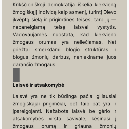
Krikščioniškoji demokratija iškelia kiekvieną
žmogiškąjį individą kaip asmenį, turintį Die­vo
įkvėptą sielą ir prigimtines teises, tarp jų —
nepaneigiamą teisę laisvai vystytis.
Vadovaujamės nuostata, kad kiekvieno
žmogaus orumas yra neliečiamas. Net
griežtai smerkdami blogio struktū­ras ir
blogus žmonių darbus, neniekiname juos
darančio žmogaus.
Laisvė ir atsakomybė
Laisvė yra ne tik būdinga pačiai giliausiai
žmogiškajai prigimčiai, bet taip pat yra ir
įpareigojanti. Nežabota laisvė be gėrio ir
atsakomybės virsta savivale, kėsinasi į
žmogaus oru­mą ir griauna žmonių