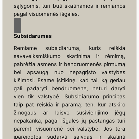
sąlygomis, turi būti skatinamos ir remiamos
pagal vi­suomenės išgales.
Subsidarumas
Remiame subsidiarumą, kuris reiškia
savaveiksmiškumo skatinimą ir rėmimą,
pabrėžia as­mens ir bendruomenės pirmumą
bei apsaugą nuo nepagrįsto valstybės
kišimosi. Esame įsitikinę, kad tai, ką geriau
gali padaryti bendruomenė, neturi daryti
vien tik valstybė. Subsidiarumo principas
taip pat reiškia ir paramą: ten, kur atskiro
žmogaus ar laisvo susivienijimo jėgų
nepakanka, pagal iš­gales jų pastangas turi
paremti visuomenė bei valstybė. Jos tėra
įpareigotos sudaryti sąlygas ir skatinti