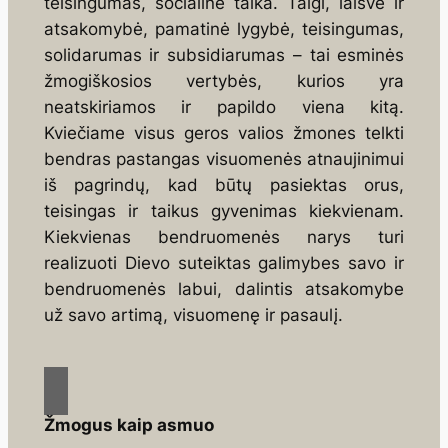
teisingumas, socialinė taika. Taigi, laisvė ir
atsakomybė, pamatinė lygybė, teisingumas,
solidarumas ir subsidiarumas – tai esminės
žmogiškosios vertybės, kurios yra
neatskiriamos ir papildo viena kitą.
Kviečiame visus geros valios žmones telkti
bendras pastangas visuomenės atnaujinimui
iš pagrindų, kad būtų pasiektas orus,
teisingas ir taikus gyvenimas kiekvienam.
Kiekvienas bendruomenės narys turi
realizuoti Dievo suteiktas galimybes savo ir
bendruomenės labui, dalintis atsakomybe
už savo artimą, visuomenę ir pasaulį.
Žmogus kaip asmuo