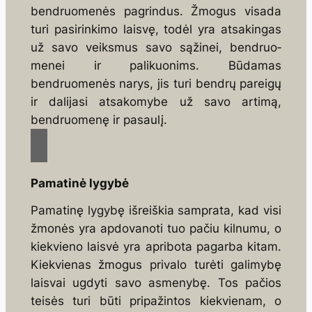
bendruomenės pagrindus. Žmogus visada
turi pasirinkimo laisvę, todėl yra atsakingas
už savo veiksmus savo sąžinei, bendruo­
menei ir palikuonims. Būdamas
bendruomenės narys, jis turi bendrų pareigų
ir dalijasi atsakomybe už savo artimą,
bendruomenę ir pasaulį.
Pamatinė lygybė
Pamatinę lygybę išreiškia samprata, kad visi
žmonės yra apdovanoti tuo pačiu kilnumu, o
kiekvieno laisvė yra apribota pagarba kitam.
Kiekvienas žmogus privalo turėti galimybę
laisvai ugdyti sa­vo asmenybę. Tos pačios
teisės turi būti pripažintos kiekvienam, o